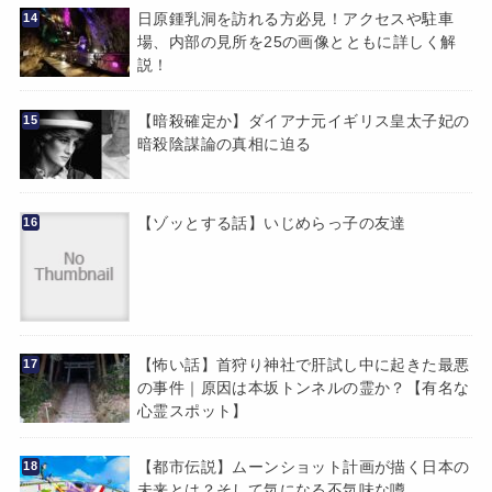
日原鍾乳洞を訪れる方必見！アクセスや駐車
場、内部の見所を25の画像とともに詳しく解
説！
【暗殺確定か】ダイアナ元イギリス皇太子妃の
暗殺陰謀論の真相に迫る
【ゾッとする話】いじめらっ子の友達
【怖い話】首狩り神社で肝試し中に起きた最悪
の事件｜原因は本坂トンネルの霊か？【有名な
心霊スポット】
【都市伝説】ムーンショット計画が描く日本の
未来とは？そして気になる不気味な噂