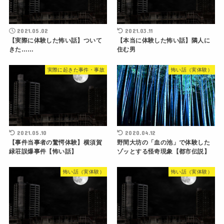
2021.05.02
2021.03.11
【実際に体験した怖い話】ついて
【本当に体験した怖い話】隣人に
きた……
住む男
実際に起きた事件・事故
怖い話（実体験）
2021.05.10
2020.04.12
【事件当事者の驚愕体験】横須賀
野間大坊の「血の池」で体験した
緑荘誤爆事件【怖い話】
ゾッとする怪奇現象【都市伝説】
怖い話（実体験）
怖い話（実体験）