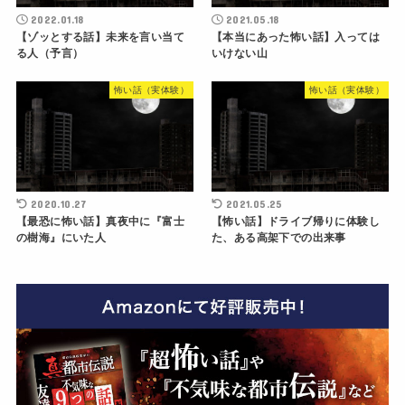
2022.01.18
2021.05.18
【ゾッとする話】未来を言い当て
【本当にあった怖い話】入っては
る人（予言）
いけない山
怖い話（実体験）
怖い話（実体験）
2020.10.27
2021.05.25
【最恐に怖い話】真夜中に『富士
【怖い話】ドライブ帰りに体験し
の樹海』にいた人
た、ある高架下での出来事