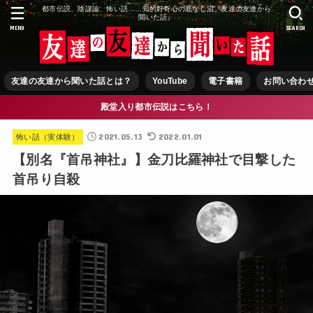
都市伝説、陰謀論、怖い話……知的好奇心の底なし沼『友達の友達から
聞いた話』
MENU
SEARCH
友達の友達から聞いた話とは？
YouTube
電子書籍
お問い合わ
殿堂入り都市伝説はこちら！
2021.05.13
2022.01.01
怖い話（実体験）
【別名『首吊神社』】金刀比羅神社で目撃した
首吊り自殺