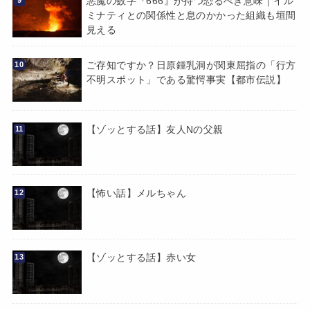
悪魔の数字『666』が持つ恐るべき意味｜イル
ミナティとの関係性と息のかかった組織も垣間
見える
ご存知ですか？日原鍾乳洞が関東屈指の「行方
不明スポット」である驚愕事実【都市伝説】
【ゾッとする話】友人Nの父親
【怖い話】メルちゃん
【ゾッとする話】赤い女