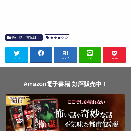
怖い話（実体験）
★★★☆☆
ツイート
シェア
はてブ
送る
Pocket
Amazon電子書籍 好評販売中！