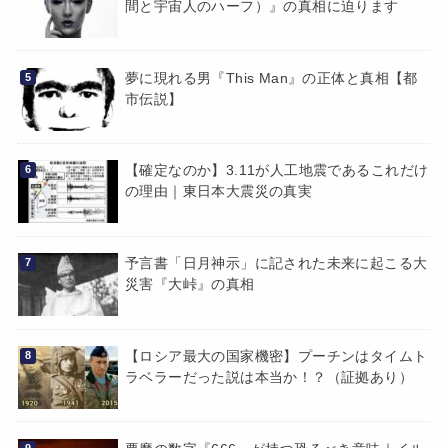
間と宇宙人のハーフ）』の真相に迫ります
夢に現れる男『This Man』の正体と真相【都
市伝説】
【確定なのか】3.11が人工地震であるこれだけ
の理由｜東日本大震災の真実
予言書「日月神示」に記された未来に起こる大
災害『大峠』の真相
【ロシア最大の国家機密】プーチンはタイムト
ラベラーだった説は本当か！？（証拠あり）