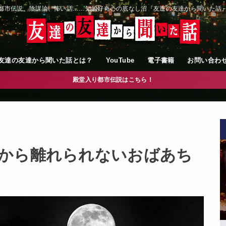
都市伝説、陰謀論、怖い話……知的好奇心の底なし沼『友達の友達から聞いた話
友達の友達から聞いた話とは？
YouTube
電子書籍
お問い合わ
殿堂入り都市伝説はこちら！
から離れられないおばあち