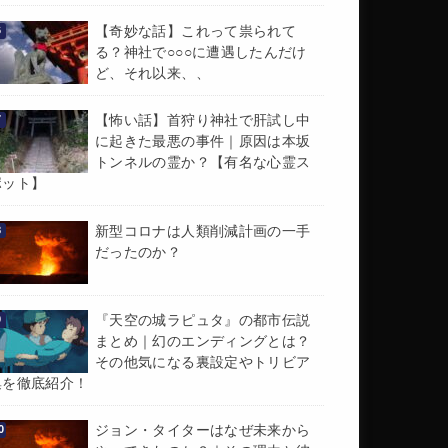
【奇妙な話】これって祟られて
る？神社で○○○に遭遇したんだけ
ど、それ以来、、
【怖い話】首狩り神社で肝試し中
に起きた最悪の事件｜原因は本坂
トンネルの霊か？【有名な心霊ス
ポット】
新型コロナは人類削減計画の一手
だったのか？
『天空の城ラピュタ』の都市伝説
まとめ｜幻のエンディングとは？
その他気になる裏設定やトリビア
集を徹底紹介！
ジョン・タイターはなぜ未来から