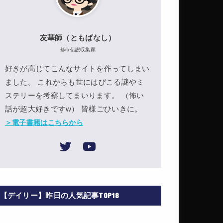
友華師（ともばなし）
都市伝説収集家
好きが高じてこんなサイトを作ってしまい
ました。 これからも世にはびこる謎やミ
ステリーを考察してまいります。 （怖い
話が超大好きですw） 皆様ごひいきに。
＞電子書籍はこちらから
【デイリー】昨日の人気記事TOP18