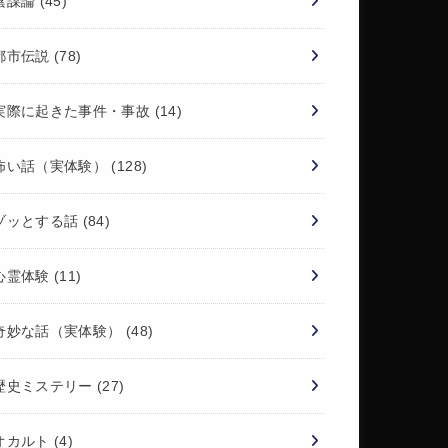
陰謀論
(45)
都市伝説
(78)
実際に起きた事件・事故
(14)
怖い話（実体験）
(128)
ゾッとする話
(84)
心霊体験
(11)
奇妙な話（実体験）
(48)
歴史ミステリー
(27)
オカルト
(4)