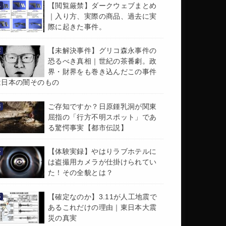
【閲覧厳禁】ダークウェブまとめ
｜入り方、実際の商品、過去に実
際に起きた事件。
【未解決事件】グリコ森永事件の
恐るべき真相｜世紀の茶番劇。政
界・財界をも巻き込んだこの事件
は日本の闇そのもの
ご存知ですか？日原鍾乳洞が関東
屈指の「行方不明スポット」であ
る驚愕事実【都市伝説】
【体験実録】やはりラブホテルに
は盗撮用カメラが仕掛けられてい
た！その全貌とは？
【確定なのか】3.11が人工地震で
あるこれだけの理由｜東日本大震
災の真実