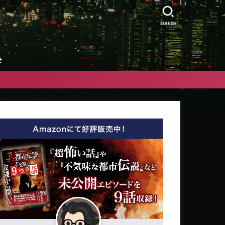
』
SEARCH
せ