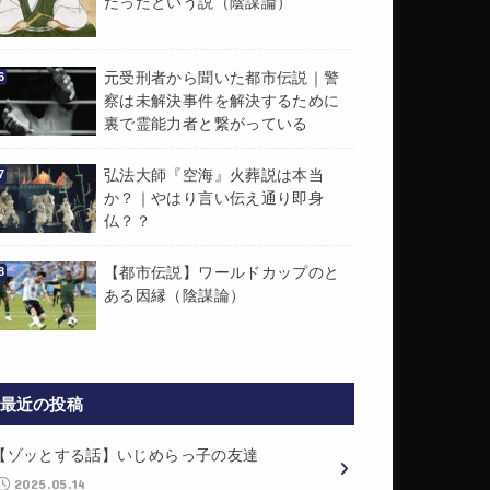
だったという説（陰謀論）
元受刑者から聞いた都市伝説｜警
察は未解決事件を解決するために
裏で霊能力者と繋がっている
弘法大師『空海』火葬説は本当
か？｜やはり言い伝え通り即身
仏？？
【都市伝説】ワールドカップのと
ある因縁（陰謀論）
最近の投稿
【ゾッとする話】いじめらっ子の友達
2025.05.14