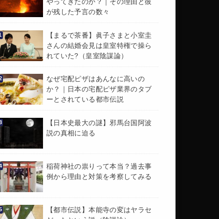
やってきたのか？｜その理由と彼
が残した予言の数々
【まるで茶番】眞子さまと小室圭
さんの結婚会見は皇室特権で操ら
れていた?（皇室陰謀論）
なぜ宅配ピザはあんなに高いの
か？｜日本の宅配ピザ業界のタブ
ーとされている都市伝説
【日本史最大の謎】邪馬台国阿波
説の真相に迫る
稲荷神社の祟りって本当？過去事
例から理由と対策を考察してみる
【都市伝説】本能寺の変はヤラセ