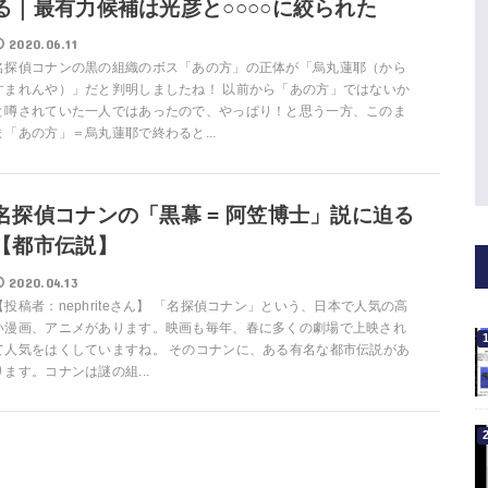
る｜最有力候補は光彦と○○○○に絞られた
2020.06.11
名探偵コナンの黒の組織のボス「あの方」の正体が「烏丸蓮耶（から
すまれんや）」だと判明しましたね！ 以前から「あの方」ではないか
と噂されていた一人ではあったので、やっぱり！と思う一方、このま
ま「あの方」＝烏丸蓮耶で終わると...
名探偵コナンの「黒幕 = 阿笠博士」説に迫る
【都市伝説】
2020.04.13
【投稿者：nephriteさん】 「名探偵コナン」という、日本で人気の高
い漫画、アニメがあります。映画も毎年、春に多くの劇場で上映され
て人気をはくしていますね。 そのコナンに、ある有名な都市伝説があ
ります。コナンは謎の組...