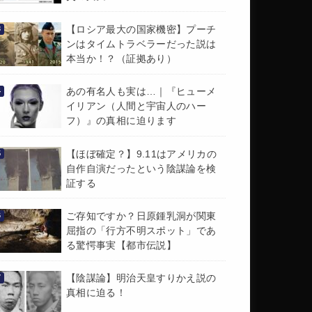
【ロシア最大の国家機密】プーチ
ンはタイムトラベラーだった説は
本当か！？（証拠あり）
あの有名人も実は…｜『ヒューメ
イリアン（人間と宇宙人のハー
フ）』の真相に迫ります
【ほぼ確定？】9.11はアメリカの
自作自演だったという陰謀論を検
証する
ご存知ですか？日原鍾乳洞が関東
屈指の「行方不明スポット」であ
る驚愕事実【都市伝説】
【陰謀論】明治天皇すりかえ説の
真相に迫る！