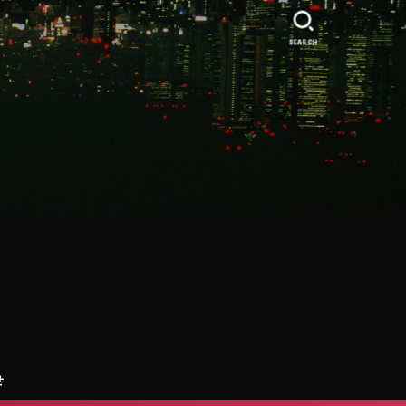
』
SEARCH
せ