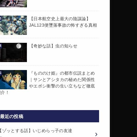
【日本航空史上最大の陰謀論】
JAL123便墜落事故の怖すぎる真相
【奇妙な話】虫の知らせ
『もののけ姫』の都市伝説まとめ
｜サンとアシタカの秘めた関係性
やエボシ衝撃の生い立ちなど徹底
紹介！
最近の投稿
【ゾッとする話】いじめらっ子の友達