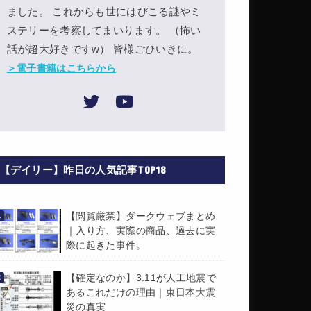
ました。 これからも世にはびこる謎やミ
ステリーを考察してまいります。 （怖い
話が超大好きですw） 皆様ごひいきに。
＞電子書籍はこちらから
【デイリー】昨日の人気記事TOP18
【閲覧厳禁】ダークウェブまとめ
｜入り方、実際の商品、過去に実
際に起きた事件。
【確定なのか】3.11が人工地震で
あるこれだけの理由｜東日本大震
災の真実