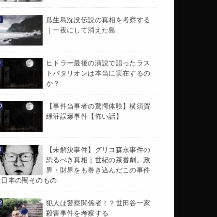
瓜生島沈没伝説の真相を考察する
｜一夜にして消えた島
ヒトラー最後の演説で語ったラス
トバタリオンは本当に実在するの
か？
【事件当事者の驚愕体験】横須賀
緑荘誤爆事件【怖い話】
【未解決事件】グリコ森永事件の
恐るべき真相｜世紀の茶番劇。政
界・財界をも巻き込んだこの事件
は日本の闇そのもの
犯人は警察関係者！？世田谷一家
殺害事件を考察する