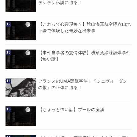
テケテケ伝説に迫る！
【これって心霊現象？】館山海軍航空隊赤山地
下壕で体験した奇妙な出来事
【事件当事者の驚愕体験】横須賀緑荘誤爆事件
【怖い話】
フランスのUMA襲撃事件！『ジェヴォーダン
の獣』の正体に迫る！
【ちょっと怖い話】プールの痴漢