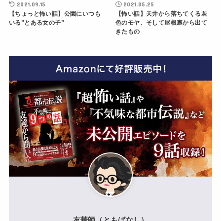
2021.09.15
2021.05.25
【ちょっと怖い話】公園にいつも
【怖い話】天井から落ちてくる灰
いる”とある女の子”
色のモヤ、そして屋根裏から出て
きたもの
友華師（ともばなし）