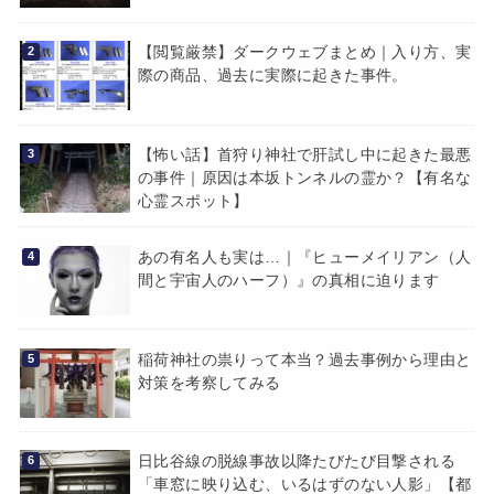
【閲覧厳禁】ダークウェブまとめ｜入り方、実
際の商品、過去に実際に起きた事件。
【怖い話】首狩り神社で肝試し中に起きた最悪
の事件｜原因は本坂トンネルの霊か？【有名な
心霊スポット】
あの有名人も実は…｜『ヒューメイリアン（人
間と宇宙人のハーフ）』の真相に迫ります
稲荷神社の祟りって本当？過去事例から理由と
対策を考察してみる
日比谷線の脱線事故以降たびたび目撃される
「車窓に映り込む、いるはずのない人影」【都