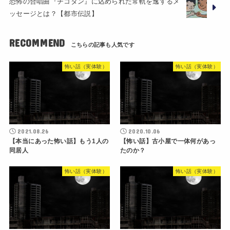
恐怖の合唱曲『チコタン』に込められた常軌を逸するメ
ッセージとは？【都市伝説】
RECOMMEND
怖い話（実体験）
怖い話（実体験）
2021.08.26
2020.10.06
【本当にあった怖い話】もう1人の
【怖い話】古小屋で一体何があっ
同居人
たのか？
怖い話（実体験）
怖い話（実体験）