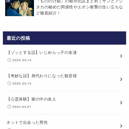
『もののけ姫』の都市伝説まとめ｜サンとアシ
タカの秘めた関係性やエボシ衝撃の生い立ちな
ど徹底紹介！
最近の投稿
【ゾッとする話】いじめらっ子の友達
2025.05.14
【奇妙な話】身代わりになった観音様
2025.05.14
【心霊体験】家の中の友人
2024.04.21
ネットで出会った男性