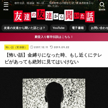
都市伝説、陰謀論、怖い話……知的好奇心の底なし沼『友達の友達から
聞いた話』
MENU
SEARCH
友達の友達から聞いた話とは？
YouTube
電子書籍
お問い合わ
殿堂入り都市伝説はこちら！
2017.12.11
2019.09.22
怖い話（実体験）
【怖い話】金縛りになった時、もし近くにテレ
ビがあっても絶対に見てはいけない