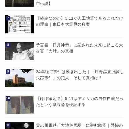
市伝説】
【確定なのか】3.11が人工地震であるこれだけ
の理由｜東日本大震災の真実
予言書「日月神示」に記された未来に起こる大
災害『大峠』の真相
24年経て事件は動き出した｜「坪野鉱泉肝試し
失踪事件」の犯人、そして真相は？
【ほぼ確定？】9.11はアメリカの自作自演だっ
たという陰謀論を検証する
貴志川電鉄「大池遊園駅」に潜む幽霊｜恐怖の