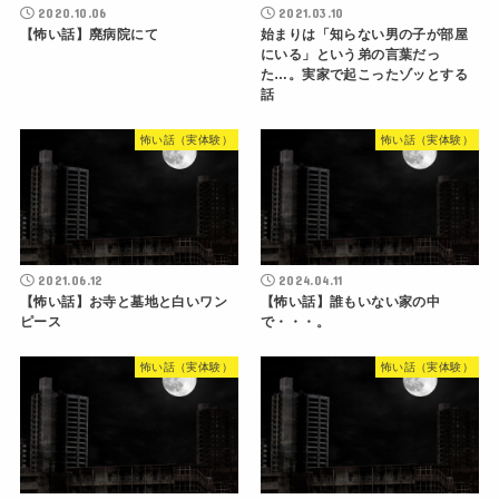
2020.10.06
2021.03.10
【怖い話】廃病院にて
始まりは「知らない男の子が部屋
にいる」という弟の言葉だっ
た…。実家で起こったゾッとする
話
怖い話（実体験）
怖い話（実体験）
2021.06.12
2024.04.11
【怖い話】お寺と墓地と白いワン
【怖い話】誰もいない家の中
ピース
で・・・。
怖い話（実体験）
怖い話（実体験）