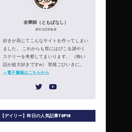
友華師（ともばなし）
都市伝説収集家
好きが高じてこんなサイトを作ってしまい
ました。 これからも世にはびこる謎やミ
ステリーを考察してまいります。 （怖い
話が超大好きですw） 皆様ごひいきに。
＞電子書籍はこちらから
【デイリー】昨日の人気記事TOP18