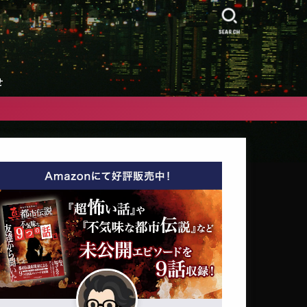
』
SEARCH
せ