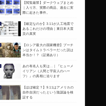
【閲覧厳禁】ダークウェブまとめ
｜入り方、実際の商品、過去に実
際に起きた事件。
【確定なのか】3.11が人工地震で
あるこれだけの理由｜東日本大震
災の真実
【ロシア最大の国家機密】プーチ
ンはタイムトラベラーだった説は
本当か！？（証拠あり）
あの有名人も実は…｜『ヒューメ
イリアン（人間と宇宙人のハー
フ）』の真相に迫ります
【ほぼ確定？】9.11はアメリカの
自作自演だったという陰謀論を検
証する