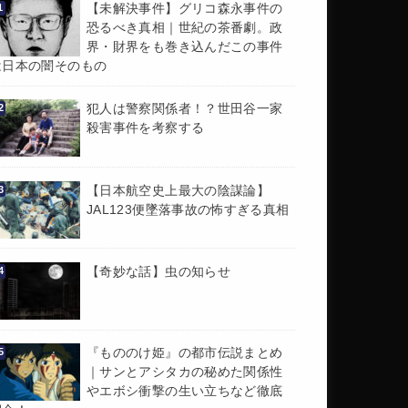
【未解決事件】グリコ森永事件の
恐るべき真相｜世紀の茶番劇。政
界・財界をも巻き込んだこの事件
は日本の闇そのもの
犯人は警察関係者！？世田谷一家
殺害事件を考察する
【日本航空史上最大の陰謀論】
JAL123便墜落事故の怖すぎる真相
【奇妙な話】虫の知らせ
『もののけ姫』の都市伝説まとめ
｜サンとアシタカの秘めた関係性
やエボシ衝撃の生い立ちなど徹底