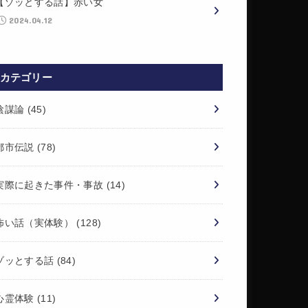
【ゾッとする話】赤い女
2024.04.12
カテゴリー
陰謀論
(45)
都市伝説
(78)
実際に起きた事件・事故
(14)
怖い話（実体験）
(128)
ゾッとする話
(84)
心霊体験
(11)