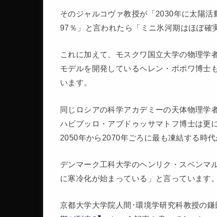
そのジャルコヴァ教授が「2030年に太陽
97％」と言われたら「ミニ氷河期はほぼ確
これに加えて、モスクワ国立大学の物理学
モデルを開発しているヘレン・ポポワ博士も
います。
同じロシアの科学アカデミーの天体物理学
ハビブッロ・アブドゥッサマトフ博士は更に
2050年から2070年ごろに最も凍結する
デンマーク工科大学のヘンリク・スベンマル
に寒冷化が始まっている」と言っています
京都大学大学院人間･環境学研究科教授の鎌