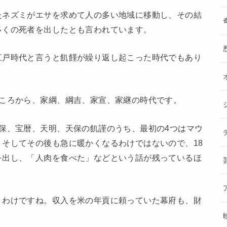
たネズミがエサを求めて人の多い地域に移動し、その結
多くの死者を出したとも言われています。
江戸時代と言うと飢饉が繰り返し起こった時代でもあり
のころから、家綱、綱吉、家宣、家継の時代です。
保、宝暦、天明、天保の飢謹のうち、最初の4つはマウ
そしてその後も急に暖かくなるわけではないので、18
を出し、「人肉を食べた」などという話が残っているほ
うわけですね。収入を米の年貢に頼っていた幕府も、財