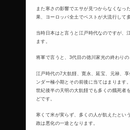
また寒さの影響でエサが見つからなくなっ
果、ヨーロッパ全土でペストが大流行して
当時日本はと言うと江戸時代なのですが、
ます。
将軍で言うと、3代目の徳川家光の終わり
江戸時代の7大飢饉、寛永、延宝、元禄、享
ンダー極小期とその前後に当てはまります。
世紀後半の天明の大飢饉でも多くの餓死者
どです。
寒くて米が実らず、多くの人が飢えたとい
政は悪化の一途となります。