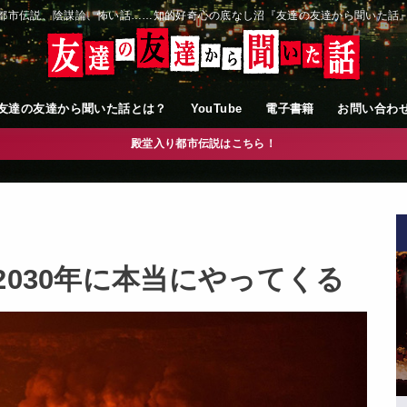
都市伝説、陰謀論、怖い話……知的好奇心の底なし沼『友達の友達から聞いた話
友達の友達から聞いた話とは？
YouTube
電子書籍
お問い合わ
殿堂入り都市伝説はこちら！
2030年に本当にやってくる