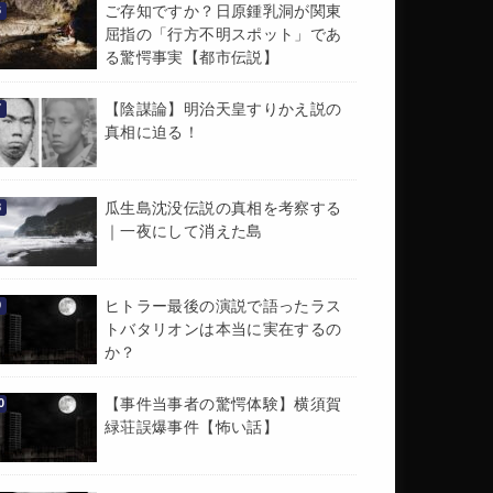
ご存知ですか？日原鍾乳洞が関東
屈指の「行方不明スポット」であ
る驚愕事実【都市伝説】
【陰謀論】明治天皇すりかえ説の
真相に迫る！
瓜生島沈没伝説の真相を考察する
｜一夜にして消えた島
ヒトラー最後の演説で語ったラス
トバタリオンは本当に実在するの
か？
【事件当事者の驚愕体験】横須賀
緑荘誤爆事件【怖い話】