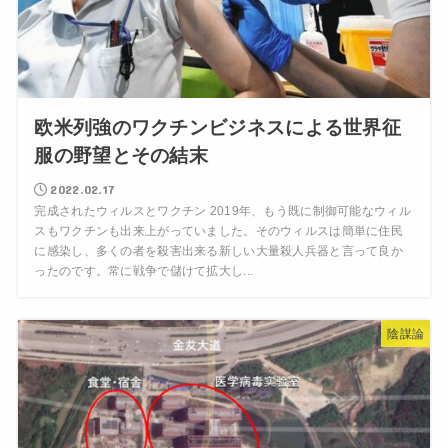
欧米列強のワクチンビジネスによる世界征
服の野望とその結末
2022.02.17
完成されたウィルスとワクチン 2019年、もう既に制御可能なウィル
スもワクチンも出来上がっていました。そのウィルスは簡単に住民
に感染し、多くの者を殺害出来る新しい大量殺人兵器と言って良か
ったのです。常に戦争で儲けて拡大し...
陰謀論