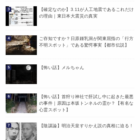
【確定なのか】3.11が人工地震であるこれだけ
の理由｜東日本大震災の真実
ご存知ですか？日原鍾乳洞が関東屈指の「行方
不明スポット」である驚愕事実【都市伝説】
【怖い話】メルちゃん
【怖い話】首狩り神社で肝試し中に起きた最悪
の事件｜原因は本坂トンネルの霊か？【有名な
心霊スポット】
【陰謀論】明治天皇すりかえ説の真相に迫る！