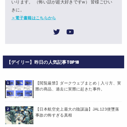
いります。 （怖い話が超大好きですw） 皆様ごひい
きに。
＞電子書籍はこちらから
【デイリー】昨日の人気記事TOP18
【閲覧厳禁】ダークウェブまとめ｜入り方、実
際の商品、過去に実際に起きた事件。
【日本航空史上最大の陰謀論】JAL123便墜落
事故の怖すぎる真相