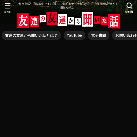
都市伝説、陰謀論、怖い話……知的好奇心の底なし沼『友達の友達から
聞いた話』
MENU
SEARCH
友達の友達から聞いた話とは？
YouTube
電子書籍
お問い合わ