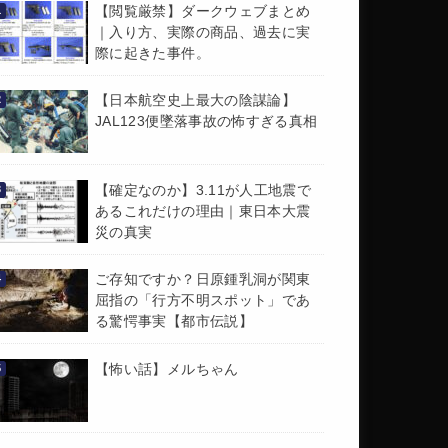
【閲覧厳禁】ダークウェブまとめ
｜入り方、実際の商品、過去に実
際に起きた事件。
【日本航空史上最大の陰謀論】
JAL123便墜落事故の怖すぎる真相
【確定なのか】3.11が人工地震で
あるこれだけの理由｜東日本大震
災の真実
ご存知ですか？日原鍾乳洞が関東
屈指の「行方不明スポット」であ
る驚愕事実【都市伝説】
【怖い話】メルちゃん