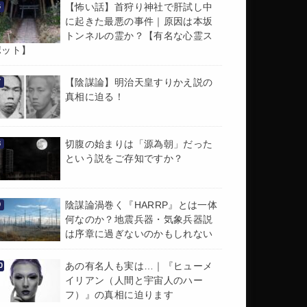
【怖い話】首狩り神社で肝試し中
に起きた最悪の事件｜原因は本坂
トンネルの霊か？【有名な心霊ス
ポット】
【陰謀論】明治天皇すりかえ説の
真相に迫る！
切腹の始まりは「源為朝」だった
という説をご存知ですか？
陰謀論渦巻く『HARRP』とは一体
何なのか？地震兵器・気象兵器説
は序章に過ぎないのかもしれない
あの有名人も実は…｜『ヒューメ
イリアン（人間と宇宙人のハー
フ）』の真相に迫ります