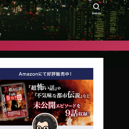
』
SEARCH
せ