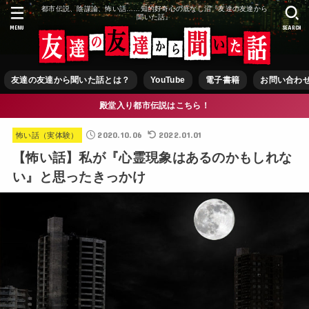
都市伝説、陰謀論、怖い話……知的好奇心の底なし沼『友達の友達から
聞いた話』
MENU
SEARCH
友達の友達から聞いた話とは？
YouTube
電子書籍
お問い合わ
殿堂入り都市伝説はこちら！
2020.10.06
2022.01.01
怖い話（実体験）
【怖い話】私が『心霊現象はあるのかもしれな
い』と思ったきっかけ