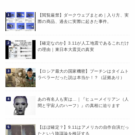
【閲覧厳禁】ダークウェブまとめ｜入り方、実
際の商品、過去に実際に起きた事件。
【確定なのか】3.11が人工地震であるこれだけ
の理由｜東日本大震災の真実
【ロシア最大の国家機密】プーチンはタイムト
ラベラーだった説は本当か！？（証拠あり）
あの有名人も実は…｜『ヒューメイリアン（人
間と宇宙人のハーフ）』の真相に迫ります
【ほぼ確定？】9.11はアメリカの自作自演だっ
たという陰謀論を検証する