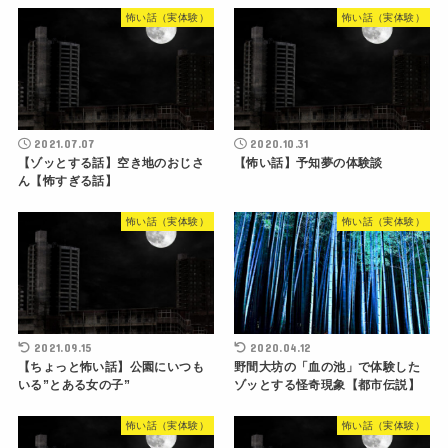
怖い話（実体験）
怖い話（実体験）
2021.07.07
2020.10.31
【ゾッとする話】空き地のおじさ
【怖い話】予知夢の体験談
ん【怖すぎる話】
怖い話（実体験）
怖い話（実体験）
2021.09.15
2020.04.12
【ちょっと怖い話】公園にいつも
野間大坊の「血の池」で体験した
いる”とある女の子”
ゾッとする怪奇現象【都市伝説】
怖い話（実体験）
怖い話（実体験）