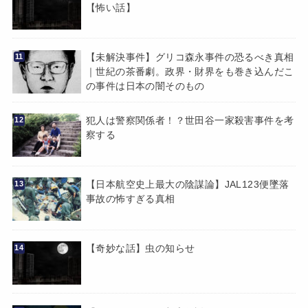
【怖い話】
【未解決事件】グリコ森永事件の恐るべき真相
｜世紀の茶番劇。政界・財界をも巻き込んだこ
の事件は日本の闇そのもの
犯人は警察関係者！？世田谷一家殺害事件を考
察する
【日本航空史上最大の陰謀論】JAL123便墜落
事故の怖すぎる真相
【奇妙な話】虫の知らせ