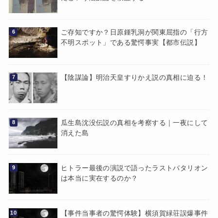
ご存知ですか？日原鍾乳洞が関東屈指の「行方
不明スポット」である驚愕事実【都市伝説】
【陰謀論】明治天皇すりかえ説の真相に迫る！
瓜生島沈没伝説の真相を考察する｜一夜にして
消えた島
ヒトラー最後の演説で語ったラストバタリオン
は本当に実在するのか？
【事件当事者の驚愕体験】横須賀緑荘誤爆事件