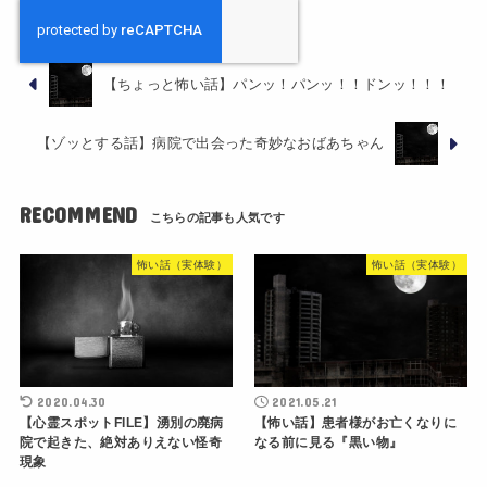
【ちょっと怖い話】パンッ！パンッ！！ドンッ！！！
【ゾッとする話】病院で出会った奇妙なおばあちゃん
RECOMMEND
怖い話（実体験）
怖い話（実体験）
2020.04.30
2021.05.21
【心霊スポットFILE】湧別の廃病
【怖い話】患者様がお亡くなりに
院で起きた、絶対ありえない怪奇
なる前に見る『黒い物』
現象